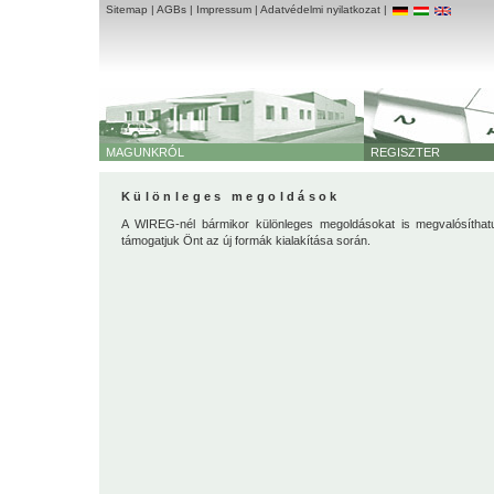
Sitemap
|
AGBs
|
Impressum
|
Adatvédelmi nyilatkozat
|
MAGUNKRÓL
REGISZTER
Különleges megoldások
A WIREG-nél bármikor különleges megoldásokat is megvalósítha
támogatjuk Önt az új formák kialakítása során.