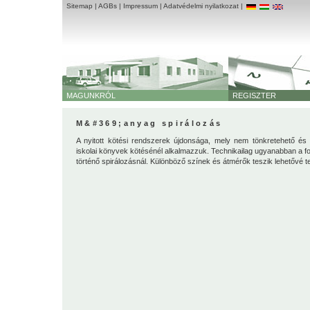
Sitemap
|
AGBs
|
Impressum
|
Adatvédelmi nyilatkozat
|
MAGUNKRÓL
REGISZTER
M&#369;anyag spirálozás
A nyitott kötési rendszerek újdonsága, mely nem tönkretehető é
iskolai könyvek kötésénél alkalmazzuk. Technikailag ugyanabban a for
történő spirálozásnál. Különböző színek és átmérők teszik lehetővé