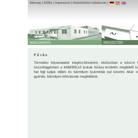
Sitemap
|
AGBs
|
Impressum
|
Adatvédelmi nyilatkozat
|
MAGUNKRÓL
REGISZTER
Fúrás
Termelési folyamataink kiegészítéseként, elsősorban a készre k
összefüggésben a lef&#369;ző lyukak fúrása területén megfelelő k
hat fejjl tudjuk ellátni és bármilyen lyukmintát tud követni. Akár
gyártás, bármilyen kihívásnak megfelelünk.