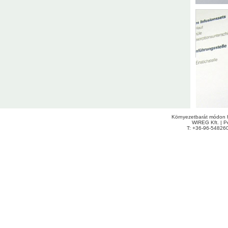
Környezetbarát módon h
WIREG Kft. | Pe
T: +36-96-54826