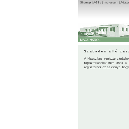
Sitemap
|
AGBs
|
Impressum
|
Adatvé
MAGUNKRÓL
Szabadon álló zás
A klasszikus regisztervágásh
regiszterlapokat nem csak a l
regiszternek az az előnye, hog