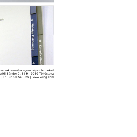
ozzuk formába nyomdaipari termékeit
töfi Sándor út 8 | H - 9086 Töltéstava
0 | F: +36-96-548265 |
www.wireg.com