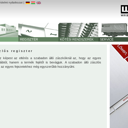
delmi nyilatkozat
|
REGISZTER
KÖTÉSI RENDSZEREK
SERVICE
zlós regiszter
oz képest az eltérés a szabadon álló zászkóknál az, hogy az egyes
ábtól, hanem a termék fejétől is bevágjuk. A szabadon álló zászlós
y az egyes fejezetekhez még egyszerűbb hozzányúlni.