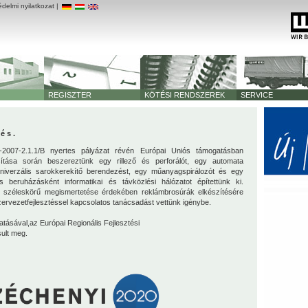
delmi nyilatkozat
|
REGISZTER
KÖTÉSI RENDSZEREK
SERVICE
és.
007-2.1.1/B nyertes pályázat révén Európai Uniós támogatásban
sítása során beszereztünk egy rillező és perforálót, egy automata
univerzális sarokkerekítő berendezést, egy műanyagspirálozót és egy
lis beruházásként informatikai és távközlési hálózatot építettünk ki.
k széleskörű megismertetése érdekében reklámbrosúrák elkészítésére
szervezetfejlesztéssel kapcsolatos tanácsadást vettünk igénybe.
atásával,az Európai Regionális Fejlesztési
sult meg.