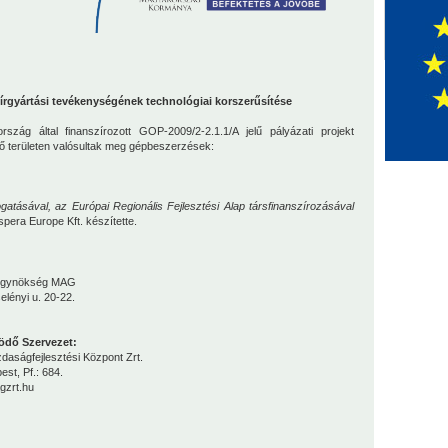
gyártási tevékenységének technológiai korszerűsítése
zág által finanszírozott GOP-2009/2-2.1.1/A jelű pályázati projekt
ő területen valósultak meg gépbeszerzések:
gatásával, az Európai Regionális Fejlesztési Alap társfinanszírozásával
spera Europe Kft.
készítette.
 Ügynökség MAG
lényi u. 20-22.
dő Szervezet:
aságfejlesztési Központ Zrt.
st, Pf.: 684.
gzrt.hu