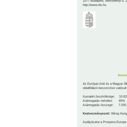
1077 Budapest, Wesselényi u. 2
http://www.nfu.hu
Innov
Az Európai Unió és a Magyar Ál
oldalfóliázó beszerzése valósul
A projekt összköltsége: 10.82
A támogatás mértéke: 65%
A támogatás összege: 7.035.
Kedvezményezett
: Wireg Hungá
A pályázatot a
Prospera Europe 