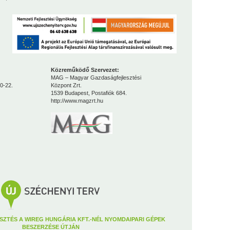
Közreműködő Szervezet:
MAG – Magyar Gazdaságfejlesztési
0-22.
Központ Zrt.
1539 Budapest, Postafiók 684.
http://www.magzrt.hu
SZTÉS A WIREG HUNGÁRIA KFT.-NÉL NYOMDAIPARI GÉPEK
BESZERZÉSE ÚTJÁN