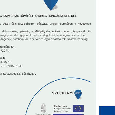
 KAPACITÁS BÖVÍTÉSE A WIREG HUNGÁRIA KFT.-NÉL
Állam által finanszírozott pályázati projekt keretében a következö
al, dobozzárók, pántoló, szállítópályába épített mérleg, targoncák és
ötőgép, rendezőgép kirakóval és adagolóval, lapadagoló beszerzése
zámítógépek, notebook-ok, szerver és egyéb hardverek, szoftvercsomag)
ungária Kft.
.720 Ft
52 Ft
017.07.13.
2.2-15-2015-01246
ti Tanácsadó Kft.
készítette..