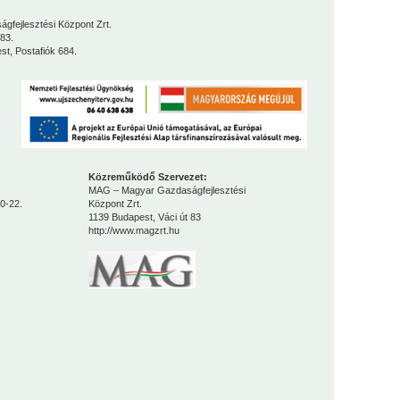
lesztési Központ Zrt.
83.
Postafiók 684.
Közreműködő Szervezet:
MAG – Magyar Gazdaságfejlesztési
0-22.
Központ Zrt.
1139 Budapest, Váci út 83
http://www.magzrt.hu