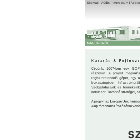
Sitemap
|
AGBs
|
Impressum
|
Adatvé
MAGUNKRÓL
Kutatás & Fejleszt
Cégünk, 2007-ben egy GOP-2
részesült. A projekt megvaló
regiszterstancoló gépet, egy 
lyukasztógépet. Infrastrukturá
Szolgáltatásaink és termékein
került sor. Továbbá stratégiai, 
A projekt az Európai Unió támog
Alap társfinanszírozásával való