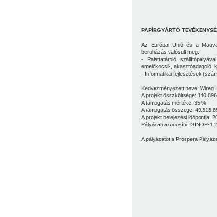
PAPÍRGYÁRTÓ TEVÉKENYSÉG
Az Európai Unió és a Magyar 
beruházás valósult meg:
- Palettatároló szállítópályáv
emelőkocsik, akasztóadagoló, k
- Informatikai fejlesztések (s
Kedvezményezett neve: Wireg H
A projekt összköltsége: 140.896
A támogatás mértéke: 35 %
A támogatás összege: 49.313.8
A projekt befejezési idöpontja: 2
Pályázati azonosító: GINOP-1.
A pályázatot
a Prospera Pályáza