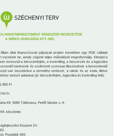
FOLYAMATMENEDZSMENT RENDSZER BEVEZETÉSE
A WIREG HUNGÁRIA KFT.-NÉL
lam által finanszírozott pályázati projekt keretében egy RSK vállalati
 vezetünk be, amely cégünk teljes működését megreformálja. Kiterjed a
sen keresztül a bérszámfejtés, a kontrolling, a beszerzés és a logisztika
eszerzendő hardverek és szoftverek szorosan illeszkednek a bevezetendő
tül van összekötve a termelési rendszer, a raktár és az iroda, illetve
khez tartozó adatokat (pl. bérszámfejtés, logisztika és kontrolling felé).
1.860 Ft
744 Ft
ria Kft. 9086 Töltéstava, Petőfi Sándor u. 8.
Kft.
készítette.
lesztési Központ Zrt.
83.
Postafiók 684.