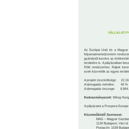
VÁLLALATI 
Az Európai Unió és a Magyar Ál
folyamatmenedzsment rendszert
gyártástól kezdve az értékesíté
területére is. A pályázatban b
RSK rendszerhez. Rajtuk keresz
ezek közvetítik az egyes területe
A projekt összköltsége: 22.16
A támogatás mértéke: 40 %
A támogatás összege: 8.864.
Kedvezményezett
: Wireg Hungá
A pályázatot a
Prospera Europe 
Közreműködő Szervezet:
MAG – Magyar Gazdaságfej
1139 Budapest, Váci út 
Postacím: 1539 Budapest, 