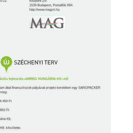
0-22.
Központ Zrt.
1539 Budapest, Postafiók 684.
http://www.magzrt.hu
ációs fejlesztés aWIREG HUNGÀRIA Kft.-nél
lam által finanszírozott pályázati projekt keretében egy SAROPACKER
t meg:
4.450 Ft
892 Ft
ria Kft.
Kft.
készítette.