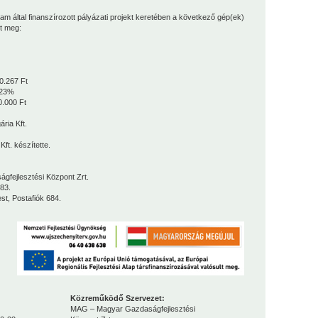
am által finanszírozott pályázati projekt keretében a következő gép(ek)
t meg:
0.267 Ft
623%
.000 Ft
ria Kft.
Kft.
készítette.
lesztési Központ Zrt.
83.
Postafiók 684.
Közreműködő Szervezet:
MAG – Magyar Gazdaságfejlesztési