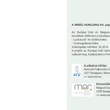
A WIREG HUNGARIA Kft. papír
Az Európai Unió és Magyarors
keretében 2009-ben a következ
- Lyukasztó- és kötőtechnika
- Csomagolástechnika
A támogatás mértéke: 32,20 %
A projekt az Európai Unió támo
valósult meg.
A pályázatot a
Pro
A pályázat kiírója:
Nemzeti Fejlesztési
1077 Budapest, Wesse
>>
www.nfu.hu
Közreműkö
MagyarGazd
1539 Budape
>> www.ma