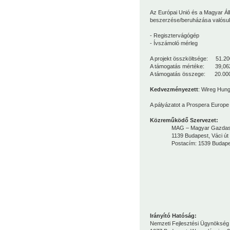
Az Európai Unió és a Magyar Áll
beszerzése/beruházása valósul
- Regisztervágógép
- Ívszámoló mérleg
A projekt összköltsége: 51.20
A támogatás mértéke: 39,0
A támogatás összege: 20.000
Kedvezményezett
: Wireg Hungá
A pályázatot a
Prospera Europe 
Közreműködő Szervezet:
MAG – Magyar Gazdaságfej
1139 Budapest, Váci út 
Postacím: 1539 Budapest, 
Irányító Hatóság:
Nemzeti Fejlesztési Ügynökség