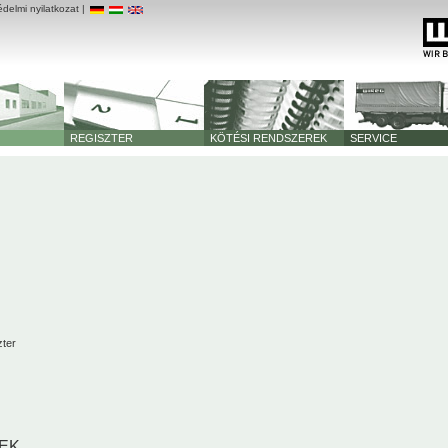
delmi nyilatkozat
|
REGISZTER
KÖTÉSI RENDSZEREK
SERVICE
zter
EK