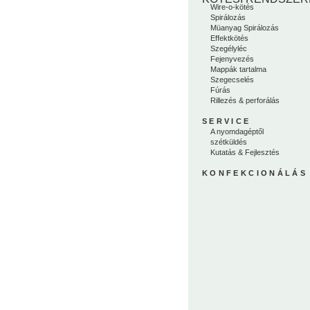
Wire-o-kötés
Spirálozás
Müanyag Spirálozás
Effektkötés
Szegélyléc
Fejenyvezés
Mappák tartalma
Szegecselés
Fúrás
Rillezés & perforálás
SERVICE
A nyomdagéptől
szétküldés
Kutatás & Fejlesztés
KONFEKCIONÁLÁS