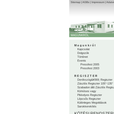
Sitemap
|
AGBs
|
Impressum
|
Adatvé
MAGUNKRÓL
Magunkról
Kapcsolat
Dolgozók
Törtènet
Events
Pressfest 2005
Pressfest 2003
REGISZTER
Derékszög&#369; Regiszter
Zászlós Regiszter 105°-135°
Szabadon álló Zászlós Regis
Körkèses vagy
Pikkelyes Regiszter
Lèpcsős Regiszter
Különleges Megoldások
Sarokkerekítés
KÖTÉSI RENDSZER