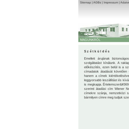
Sitemap
|
AGBs
|
Impressum
|
Adatvé
MAGUNKRÓL
Szétküldés
Emellett árujának biztonságos
szolgáltatást kínálunk. A rakl
előkészítés, ezen belül is a s
címadatok átadását követően e
hanem a címek kiértékelésével
leggyorsabb leszállítást és k
is megkapja. Értelemszer&#3
szerinti átadási cím Wiener N
címekre szánja, nemzetközi s
bármilyen címre meg tudjuk szerv