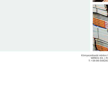
Környezetbarát módon h
WIREG Kft. | Pe
T: +36-96-54826