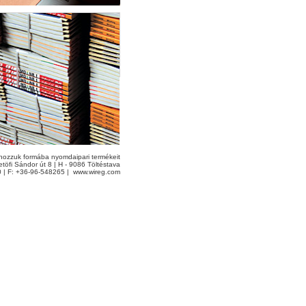
ozzuk formába nyomdaipari termékeit
töfi Sándor út 8 | H - 9086 Töltéstava
0 | F: +36-96-548265 |
www.wireg.com