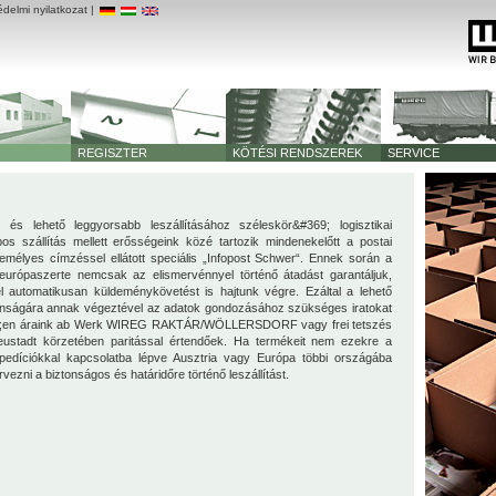
delmi nyilatkozat
|
REGISZTER
KÖTÉSI RENDSZEREK
SERVICE
 és lehető leggyorsabb leszállításához széleskör&#369; logisztikai
apos szállítás mellett erősségeink közé tartozik mindenekelőtt a postai
zemélyes címzéssel ellátott speciális „Infopost Schwer“. Ennek során a
urópaszerte nemcsak az elismervénnyel történő átadást garantáljuk,
 automatikusan küldeménykövetést is hajtunk végre. Ezáltal a lehető
ívánságára annak végeztével az adatok gondozásához szükséges iratokat
69;en áraink ab Werk WIREG RAKTÁR/WÖLLERSDORF vagy frei tetszés
eustadt körzetében paritással értendőek. Ha termékeit nem ezekre a
pedíciókkal kapcsolatba lépve Ausztria vagy Európa többi országába
ezni a biztonságos és határidőre történő leszállítást.